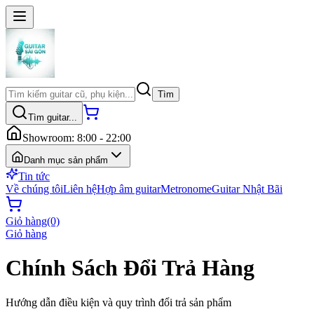
Tìm
Tìm guitar...
Showroom: 8:00 - 22:00
Danh mục sản phẩm
Tin tức
Về chúng tôi
Liên hệ
Hợp âm guitar
Metronome
Guitar Nhật Bãi
Giỏ hàng
(0)
Giỏ hàng
Chính Sách Đổi Trả Hàng
Hướng dẫn điều kiện và quy trình đổi trả sản phẩm