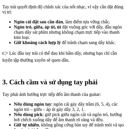
Tay trái quyết định độ chính xác của nốt nhạc, vì vậy cần đặt đúng 
vị trí:
Ngón cái đặt sau cần đàn
, làm điểm tựa vững chắc.
Ngón trỏ, giữa, áp út, út
 đặt vuông góc với dây, đầu ngón 
chạm dây sát phím nhưng không chạm trực tiếp vào thanh 
kim loại.
Giữ khoảng cách hợp lý
 để tránh chạm sang dây khác.
👉 Lúc đầu tay trái có thể đau khi bấm dây, nhưng bạn chỉ cần 
luyện tập thường xuyên sẽ quen dần.
3. Cách cầm và sử dụng tay phải
Tay phải ảnh hưởng trực tiếp đến âm thanh của guitar:
Nếu dùng ngón tay
: ngón cái gảy dây trầm (6, 5, 4), các 
ngón trỏ – giữa – áp út gảy dây 3, 2, 1.
Nếu dùng pick
: giữ pick giữa ngón cái và ngón trỏ, hướng 
hơi chếch xuống dây để âm thanh rõ ràng và đều.
Giữ tự nhiên
, không gồng cứng bàn tay để tránh mỏi và tạo 