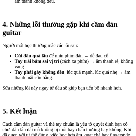
âm thanh không đều.
4. Những lỗi thường gặp khi cầm đàn 
guitar
Người mới học thường mắc các lỗi sau:
Cúi đầu quá lâu
 để nhìn phím đàn → dễ đau cổ.
Tay trái bấm sai vị trí
 (cách xa phím) → âm thanh rè, không 
vang.
Tay phải gảy không đều
, lúc quá mạnh, lúc quá nhẹ → âm 
thanh mất cân bằng.
Sửa những lỗi này ngay từ đầu sẽ giúp bạn tiến bộ nhanh hơn.
5. Kết luận
Cách cầm đàn guitar và thế tay chuẩn là yếu tố quyết định bạn có 
chơi đàn lâu dài mà không bị mỏi hay chấn thương hay không. Khi 
đã quen với tư thế đúng, việc học hợp âm, quạt chả hay fingerstyle 