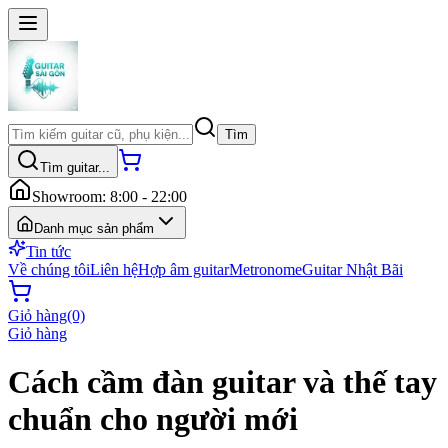
Tìm
Tìm guitar...
Showroom: 8:00 - 22:00
Danh mục sản phẩm
Tin tức
Về chúng tôi
Liên hệ
Hợp âm guitar
Metronome
Guitar Nhật Bãi
Giỏ hàng
(0)
Giỏ hàng
Cách cầm đàn guitar và thế tay
chuẩn cho người mới